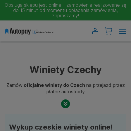
Obsługa sklepu jest online - zamówienia realizowane są
do 15 minut od momentu opłacenia zamówienia,
zapraszamy!
Wyszukiwarka winiet
Austria
Bułgaria
Czechy
Rumunia
Winiety Czechy
Słowacja
Zamów
oficjalne winiety do Czech
na przejazd przez
Słowenia
płatne autostrady
Szwajcaria
Węgry
Chorwacja
Moje winiety
Wykup czeskie winiety online!