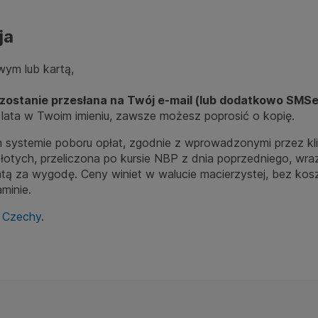
ja
wym lub kartą,
zostanie przesłana na
Twój e-mail (lub dodatkowo SMS
 lata w Twoim imieniu, zawsze możesz poprosić o kopię.
 systemie poboru opłat, zgodnie z wprowadzonymi przez kli
łotych, przeliczona po kursie NBP z dnia poprzedniego, wra
opłatą za wygodę. Ceny winiet w walucie macierzystej, bez 
minie.
 Czechy
.