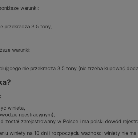
 poniższe warunki:
e przekracza 3.5 tony,
iższe warunki:
lującego nie przekracza 3.5 tony (nie trzeba kupować dod
ka?
:
yć winieta,
owodzie rejestracyjnym),
ojazd został zarejestrowany w Polsce i ma polski dowód rejestr
niu winiety na 10 dni i rozpoczęciu ważności winiety nie 