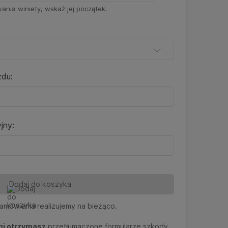
ania winiety, wskaż jej początek.
zdu:
jny:
Dodaj do koszyka
zamówienia realizujemy na bieżąco.
mi otrzymasz
przetłumaczone formularze szkody