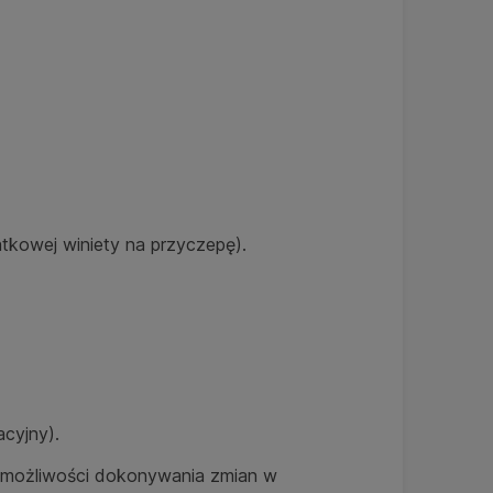
atkowej winiety na przyczepę).
acyjny).
ma możliwości dokonywania zmian w