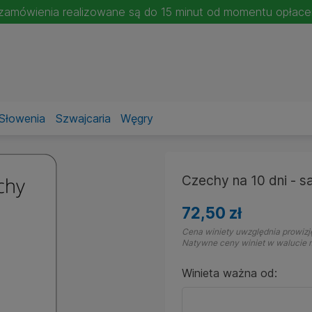
- zamówienia realizowane są do 15 minut od momentu opłac
Słowenia
Szwajcaria
Węgry
Czechy na 10 dni - s
72,50 zł
Cena winiety uwzględnia prowizję
Natywne ceny winiet w walucie m
Winieta ważna od: