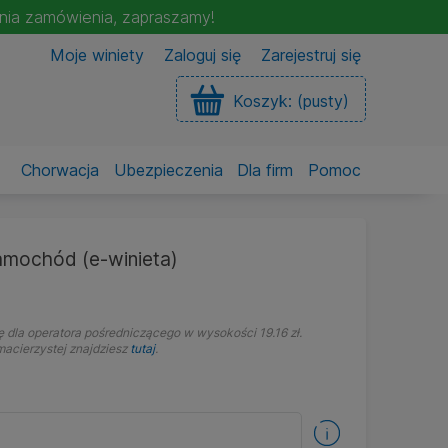
enia zamówienia, zapraszamy!
Moje winiety
Zaloguj się
Zarejestruj się
Koszyk:
(pusty)
Chorwacja
Ubezpieczenia
Dla firm
Pomoc
amochód (e-winieta)
 dla operatora pośredniczącego w wysokości 19.16 zł.
acierzystej znajdziesz
tutaj
.