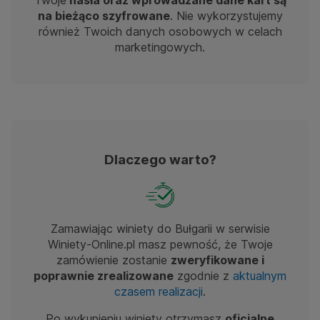
Twoje
hasła oraz wprowadzane dane kart są
na bieżąco szyfrowane
. Nie wykorzystujemy
również Twoich danych osobowych w celach
marketingowych.
Dlaczego warto?
Zamawiając winiety do Bułgarii w serwisie
Winiety-Online.pl masz pewność, że Twoje
zamówienie zostanie
zweryfikowane i
poprawnie zrealizowane
zgodnie z
aktualnym
czasem realizacji
.
Po wykupieniu winiety otrzymasz
oficjalne