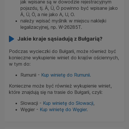
jak wpisane są w dowodzie rejestracyjnym
pojazdu, tj. Ä, Ü, Ö powinno być wpisane jako
Ä, Ü, Ö, a nie jako A, U, O.
należy wpisać myślnik w miejscu naklejki
legalizacyjnej, np. W-26285T.
Jakie kraje sąsiadują z Bułgarią?
Podczas wycieczki do Bułgarii, może również być
konieczne wykupienie winiet do krajów ościennych,
w tym do:
Rumunii -
Kup winietę do Rumunii
.
Konieczne może być również wykupienie winiet,
które znajdują się na trasie do Bułgarii, czyli:
Słowacji -
Kup winietę do Słowacji
,
Węgier -
Kup winietę do Węgier
.