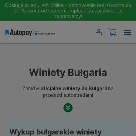
Obsługa sklepu jest online - zamówienia realizowane są
do 15 minut od momentu opłacenia zamówienia,
zapraszamy!
Wyszukiwarka winiet
Austria
Bułgaria
Czechy
Rumunia
Winiety Bułgaria
Słowacja
Zamów
oficjalne winiety do Bułgarii
na
Słowenia
przejazd autostradami
Szwajcaria
Węgry
Chorwacja
Moje winiety
Wykup bułgarskie winiety