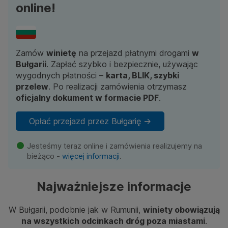
online!
Ubezpieczenia
Dla firm
Kontakt
Zamów
winietę
na przejazd płatnymi drogami
w
Bułgarii
. Zapłać szybko i bezpiecznie, używając
wygodnych płatności –
karta, BLIK, szybki
przelew
. Po realizacji zamówienia otrzymasz
oficjalny dokument w formacie PDF
.
Opłać przejazd przez Bułgarię ->
Jesteśmy teraz online i zamówienia realizujemy na
bieżąco -
więcej informacji
.
Najważniejsze informacje
W Bułgarii, podobnie jak w Rumunii,
winiety obowiązują
na wszystkich odcinkach dróg poza miastami
.