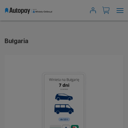
Wyszukiwarka winiet
Austria
Bułgaria
Bułgaria
Czechy
Rumunia
Słowacja
Słowenia
Szwajcaria
Węgry
Chorwacja
Moje winiety