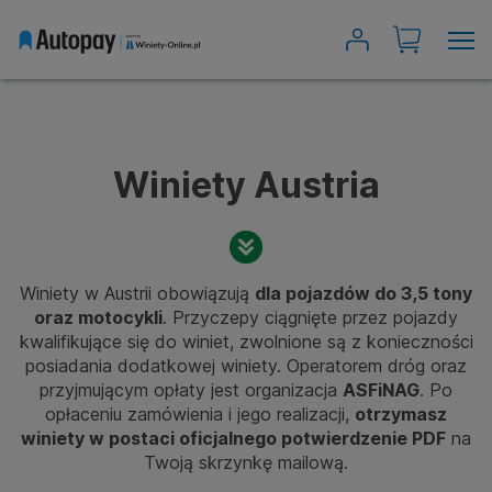
Wyszukiwarka winiet
Austria
Bułgaria
Winiety Austria
Czechy
Rumunia
Słowacja
Winiety w Austrii obowiązują
dla pojazdów do 3,5 tony
oraz motocykli
. Przyczepy ciągnięte przez pojazdy
Słowenia
kwalifikujące się do winiet, zwolnione są z konieczności
Szwajcaria
posiadania dodatkowej winiety. Operatorem dróg oraz
przyjmującym opłaty jest organizacja
ASFiNAG
. Po
Węgry
opłaceniu zamówienia i jego realizacji,
otrzymasz
Chorwacja
winiety w postaci oficjalnego potwierdzenie PDF
na
Twoją skrzynkę mailową.
Moje winiety