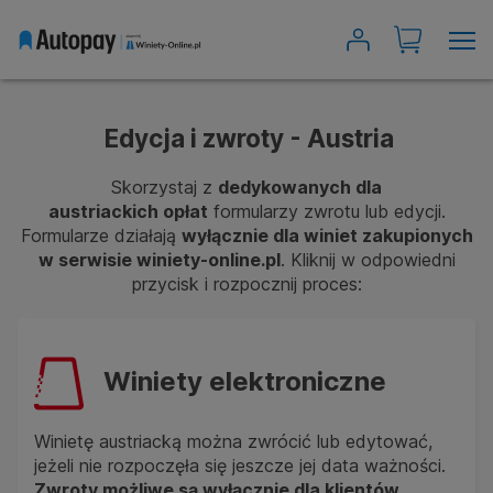
Wyszukiwarka winiet
Edycja i zwroty - Austria
Austria
Bułgaria
Skorzystaj z
dedykowanych dla
Czechy
austriackich opłat
formularzy zwrotu lub edycji.
Formularze działają
wyłącznie dla winiet zakupionych
Rumunia
w serwisie winiety-online.pl
. Kliknij w odpowiedni
przycisk i rozpocznij proces:
Słowacja
Słowenia
Szwajcaria
Winiety elektroniczne
Węgry
Chorwacja
Winietę austriacką można zwrócić lub edytować,
jeżeli nie rozpoczęła się jeszcze jej data ważności.
Moje winiety
Zwroty możliwe są wyłącznie dla klientów