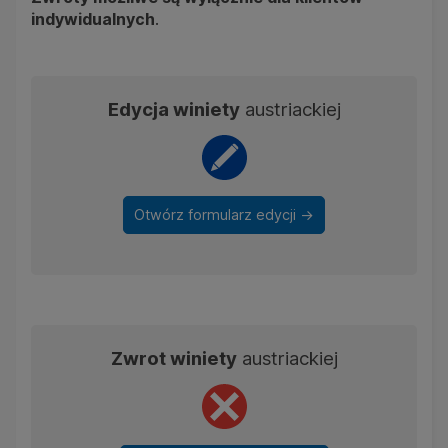
Ubezpieczenia
indywidualnych
.
Dla firm
Kontakt
Edycja winiety
austriackiej
Otwórz formularz edycji ->
Zwrot winiety
austriackiej