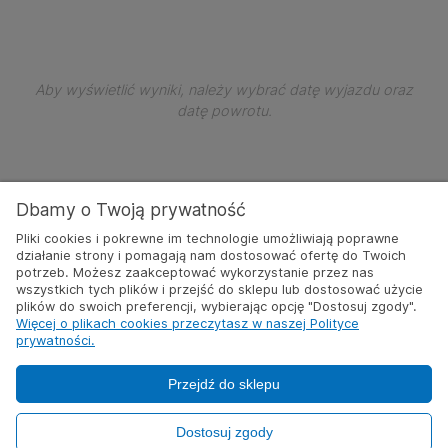
Ubezpieczenia
Press
Press
the
the
Dla firm
question
question
Kontakt
mark
mark
Aby wyświetlić wyniki, należy wybrać datę wyjazdu oraz
key
key
datę powrotu.
to
to
get
get
the
the
keyboard
keyboard
Dbamy o Twoją prywatność
shortcuts
shortcuts
for
for
Pliki cookies i pokrewne im technologie umożliwiają poprawne
działanie strony i pomagają nam dostosować ofertę do Twoich
changing
changing
potrzeb. Możesz zaakceptować wykorzystanie przez nas
dates.
dates.
wszystkich tych plików i przejść do sklepu lub dostosować użycie
plików do swoich preferencji, wybierając opcję "Dostosuj zgody".
Więcej o plikach cookies przeczytasz w naszej Polityce
prywatności.
Przejdź do sklepu
Dostosuj zgody