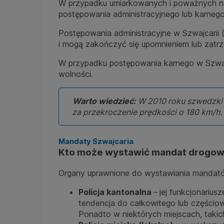
W przypadku umiarkowanych i poważnych na
postępowania administracyjnego lub karnego
Postępowania administracyjne w Szwajcarii 
i mogą zakończyć się upomnieniem lub zatr
W przypadku postępowania karnego w Szwajc
wolności.
Warto wiedzieć:
W 2010 roku szwedzki k
za przekroczenie prędkości o 180 km/h.
Mandaty Szwajcaria
Kto może wystawić mandat drogo
Organy uprawnione do wystawiania mandatów
Policja kantonalna
–
jej funkcjonari
tendencja do całkowitego lub częścioweg
Ponadto w niektórych miejscach, takich