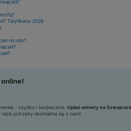
wajcarii?
pocztą?
ii? Taryfikator 2026
y
rii na raty?
ajcarii?
arii?
 online!
serwis - szybko i bezpiecznie.
Opłać winiety na Szwajcar
 razie potrzeby skontaktuj się z nami!