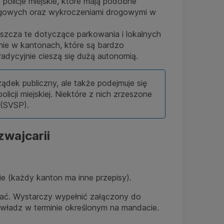
policje miejskie, które mają podobne
rkingowych oraz wykroczeniami drogowymi w
szcza te dotyczące parkowania i lokalnych
nie w kantonach, które są bardzo
tradycyjnie cieszą się dużą autonomią.
ądek publiczny, ale także podejmuje się
cji miejskiej. Niektóre z nich zrzeszone
 (SVSP).
wajcarii
ie (każdy kanton ma inne przepisy).
wać. Wystarczy wypełnić załączony do
 władz w terminie określonym na mandacie.