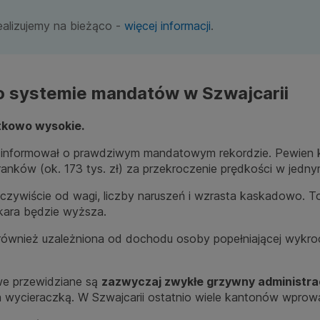
ealizujemy na bieżąco -
więcej informacji
.
 systemie mandatów w Szwajcarii
tkowo wysokie.
 informował o prawdziwym mandatowym rekordzie. Pewien ki
ranków (ok. 173 tys. zł) za przekroczenie prędkości w jednym
ywiście od wagi, liczby naruszeń i wzrasta kaskadowo. To z
kara będzie wyższa.
wnież uzależniona od dochodu osoby popełniającej wykrocz
we przewidziane są
zazwyczaj zwykłe grzywny administra
wycieraczką. W Szwajcarii ostatnio wiele kantonów wprowad