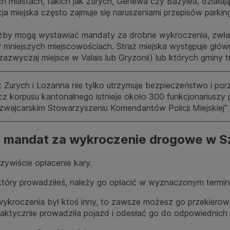
 miastach, takich jak Zurych, Genewa czy Bazylea, działają 
olicja miejska często zajmuje się naruszeniami przepisów pa
łużby mogą wystawiać mandaty za drobne wykroczenia, zwła
w mniejszych miejscowościach.
Straż miejska występuje głów
zazwyczaj miejsce w Valais lub Gryzonii) lub których gminy 
t Zurych i Lozanna nie tylko utrzymuje bezpieczeństwo i porz
orpusu kantonalnego istnieje około 300 funkcjonariuszy poli
zwajcarskim Stowarzyszeniu Komendantów Policji Miejskiej”
z mandat za wykroczenie drogowe w Sz
ywiście opłacenie kary.
który prowadziłeś, należy go opłacić w wyznaczonym termin
wykroczenia był ktoś inny, to zawsze możesz go przekiero
faktycznie prowadziła pojazd i odesłać go do odpowiednich