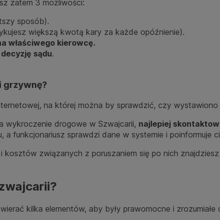
asz zatem 3 możliwości:
stszy sposób).
zykujesz większą kwotą kary za każde opóźnienie).
 na właściwego kierowcę.
a decyzję sądu
.
i grzywnę?
internetowej, na której można by sprawdzić, czy wystawiono
za wykroczenie drogowe w Szwajcarii,
najlepiej skontaktow
u, a funkcjonariusz sprawdzi dane w systemie i poinformuje 
 i kosztów związanych z poruszaniem się po nich znajdzies
zwajcarii?
erać kilka elementów, aby były prawomocne i zrozumiałe dl