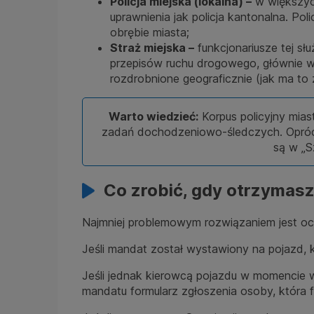
Policja miejska (lokalna) –
w większych
uprawnienia jak policja kantonalna. P
obrębie miasta;
Straż miejska –
funkcjonariusze tej s
przepisów ruchu drogowego, głównie 
rozdrobnione geograficznie (jak ma to 
Warto wiedzieć:
Korpus policyjny mias
zadań dochodzeniowo-śledczych. Oprócz k
są w „S
Co zrobić, gdy otrzymas
Najmniej problemowym rozwiązaniem jest ocz
Jeśli mandat został wystawiony na pojazd, 
Jeśli jednak kierowcą pojazdu w momencie 
mandatu formularz zgłoszenia osoby, która 