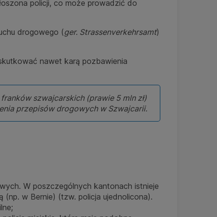
szona policji, co może prowadzić do
ruchu drogowego (
ger. Strassenverkehrsamt
)
e skutkować nawet karą pozbawienia
franków szwajcarskich (prawie 5 mln zł)
enia przepisów drogowych w Szwajcarii.
wych. W poszczególnych kantonach istnieje
 (np. w Bernie) (tzw. policja ujednolicona).
lne;