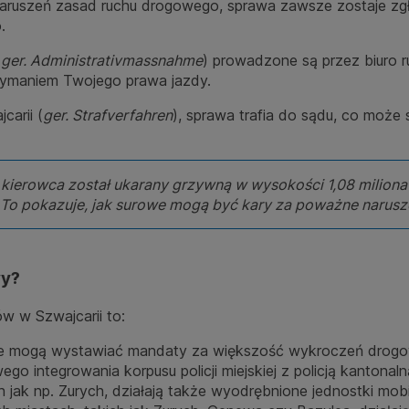
ruszeń zasad ruchu drogowego, sprawa zawsze zostaje zgło
.
(
ger. Administrativmassnahme
) prowadzone są przez biuro 
zymaniem Twojego prawa jazdy.
arii (
ger. Strafverfahren
), sprawa trafia do sądu, co moż
ierowca został ukarany grzywną w wysokości 1,08 miliona 
 To pokazuje, jak surowe mogą być kary za poważne narusz
wy?
 w Szwajcarii to:
usze mogą wystawiać mandaty za większość wykroczeń drogo
o integrowania korpusu policji miejskiej z policją kantonalną
 jak np. Zurych, działają także wyodrębnione jednostki mobi