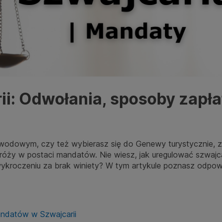
i: Odwołania, sposoby zapłat
awodowym, czy też wybierasz się do Genewy turystycznie, z
dróży w postaci mandatów. Nie wiesz, jak uregulować szwajca
wykroczeniu za brak winiety? W tym artykule poznasz odpow
ndatów w Szwajcarii