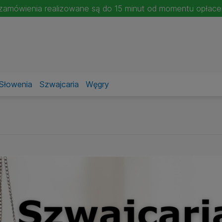
- zamówienia realizowane są do 15 minut od momentu opłac
Słowenia
Szwajcaria
Węgry